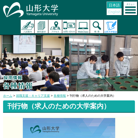
日本語
English
ホーム
>
就職支援・キャリア支援
>
各種情報
> 刊行物（求人のための大学案内）
刊行物（求人のための大学案内）