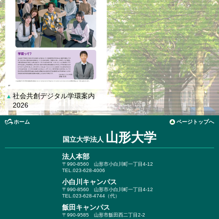
社会共創デジタル学環案内
▲
2026
ホーム
ページトップへ
山形大学
国立大学法人
法人本部
〒990-8560
山形市小白川町一丁目4-12
TEL.023-628-4006
小白川キャンパス
〒990-8560
山形市小白川町一丁目4-12
TEL.023-628-4744（代）
飯田キャンパス
〒990-9585
山形市飯田西二丁目2-2