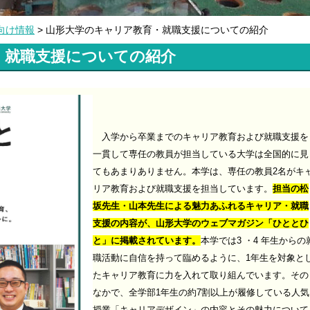
向け情報
> 山形大学のキャリア教育・就職支援についての紹介
・就職支援についての紹介
入学から卒業までのキャリア教育および就職支援を
一貫して専任の教員が担当している大学は全国的に見
てもあまりありません。本学は、専任の教員2名がキ
リア教育および就職支援を担当しています。
担当の
松
坂先生・山本先生による魅力あふれるキャリア・就職
支援の内容が、山形大学のウェブマガジン「ひととひ
と」に掲載されています。
本学では3 ・4 年生からの
職活動に自信を持って臨めるように、1年生を対象と
たキャリア教育に力を入れて取り組んでいます。その
なかで、全学部1年生の約7割以上が履修している人気
授業「キャリアデザイン」の内容とその魅力について