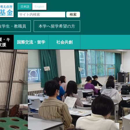
日本語
English
在学生・教職員
本学へ留学希望の方
援・
キ
国際交流・留学
社会共創
支援