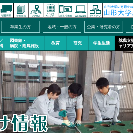
卒業生の方
地域・一般の方
企業・研究者の方
／
図書館・
就職支
教育
研究
学生生活
構
病院・附属施設
ャリア