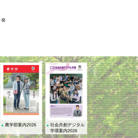
り発
社会共創デジタル
農学部案内2026
▲
▲
学環案内2026