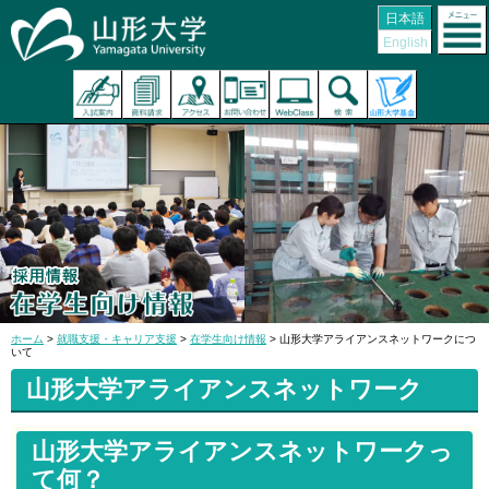
日本語
English
ホーム
>
就職支援・キャリア支援
>
在学生向け情報
> 山形大学アライアンスネットワークにつ
いて
山形大学アライアンスネットワーク
山形大学アライアンスネットワークっ
て何？