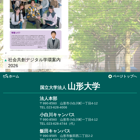
社会共創デジタル学環案内
▲
2026
ホーム
ページトップへ
山形大学
国立大学法人
法人本部
〒990-8560
山形市小白川町一丁目4-12
TEL.023-628-4006
小白川キャンパス
〒990-8560
山形市小白川町一丁目4-12
TEL.023-628-4744（代）
飯田キャンパス
〒990-9585
山形市飯田西二丁目2-2
TEL.023-633-1122（代）