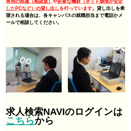
専用の部屋（相談室）
や
必要な機材（ネット環境が安定
したPCなど）の貸し出し
を行っています
。貸し出しを希
望される場合は、各キャンパスの就職担当まで電話かメ
ールで相談してください。
求人検索NAVIのログインは
こちら
から