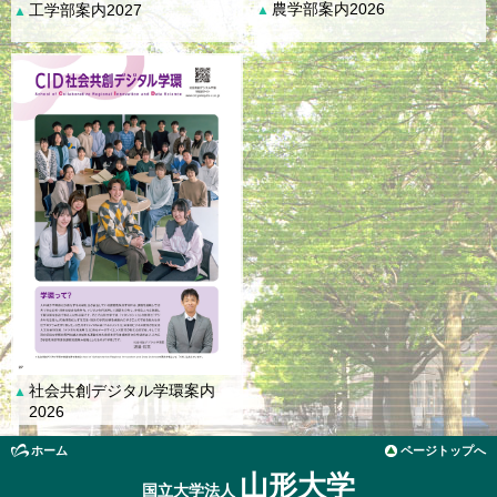
農学部案内2026
工学部案内2027
▲
▲
社会共創デジタル学環案内
▲
2026
ホーム
ページトップへ
山形大学
国立大学法人