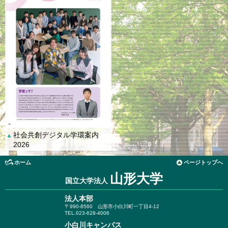
社会共創デジタル学環案内
▲
2026
ホーム
ページトップへ
山形大学
国立大学法人
法人本部
〒990-8560
山形市小白川町一丁目4-12
TEL.023-628-4006
小白川キャンパス