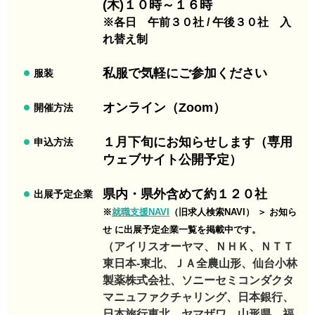
(木)１０時～１６時
※各日 午前３０社 / 午後３０社 入
れ替え制
私服で気軽にご参加ください
服装
オンライン（Zoom）
開催方法
１月下旬にお知らせします（専用
申込方法
ウェブサイト公開予定）
県内・県外含めて約１２０社
出展予定企業
※
就職支援NAVI
（旧求人検索NAVI） ＞ お知ら
せ に出展予定企業一覧を掲載中です。
（アイリスオーヤマ、ＮＨＫ、ＮＴＴ
東日本-東北、ＪＡ全農山形、仙台小林
製薬株式会社、ソニーセミコンダクタ
マニュファクチャリング、日本銀行、
日本旅行東北、ヤマザワ、山形県、福