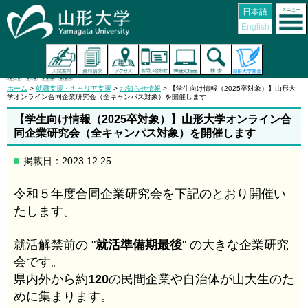
日本語
English
ホーム
>
就職支援・キャリア支援
>
お知らせ情報
> 【学生向け情報（2025卒対象）】山形大
学オンライン合同企業研究会（全キャンパス対象）を開催します
【学生向け情報（2025卒対象）】山形大学オンライン合
同企業研究会（全キャンパス対象）を開催します
掲載日：2023.12.25
令和５年度合同企業研究会を下記のとおり開催い
たします。
就活解禁前の "
就活準備期最後
" の大きな企業研究
会です。
県内外から約
120
の民間企業や自治体が山大生のた
めに集まります。