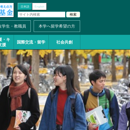
日本語
English
在学生・教職員
本学へ留学希望の方
援・
キ
国際交流・留学
社会共創
支援