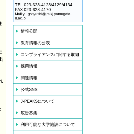
TEL.023-628-4128/4129/4134
FAX.023-628-4170
Mail:yu-gssyushi@jm.kj.yamagata-
u.ac.jp
ま
情報公開
教育情報の公表
に
コンプライアンスに関する取組
出
採用情報
調達情報
れ
公式SNS
J-PEAKSについて
さ
広告募集
利用可能な大学施設について