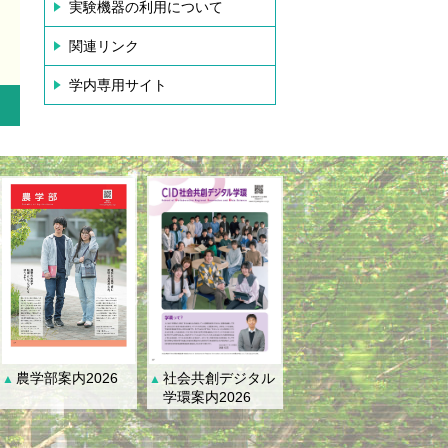
実験機器の利用について
関連リンク
学内専用サイト
社会共創デジタル
農学部案内2026
▲
▲
学環案内2026