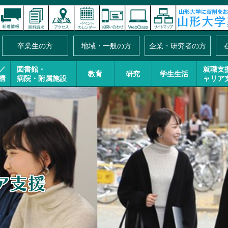
卒業生の方
地域・一般の方
企業・研究者の方
／
図書館・
就職支
教育
研究
学生生活
構
病院・附属施設
ャリア