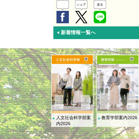
シェア
送る
新着情報一覧へ
◀
人文社会科学部案
教育学部案内2026
▲
▲
内2026