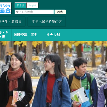
日本語
English
在学生・教職員
本学へ留学希望の方
援・
キ
国際交流・留学
社会共創
支援