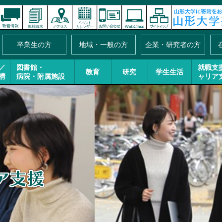
卒業生の方
地域・一般の方
企業・研究者の方
／
図書館・
就職支
教育
研究
学生生活
構
病院・附属施設
ャリア