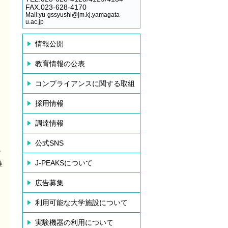
FAX.023-628-4170
Mail:yu-gssyushi@jm.kj.yamagata-
u.ac.jp
情報公開
教育情報の公表
コンプライアンスに関する取組
採用情報
調達情報
公式SNS
の
J-PEAKSについて
推
広告募集
利用可能な大学施設について
実験機器の利用について