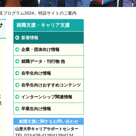
プログラム2024」特設サイトのご案内
サ
就職支援・キャリア支援
新着情報
企業・団体向け情報
就職データ・刊行物 他
在学生向け情報
在学生向けおすすめコンテンツ
ま
インターンシップ関連情報
県
卒業生向け情報
、
。
就職支援に関するお問い合わせ
山形大学キャリアサポートセンター
TEL.023-628-4128/4129/4134