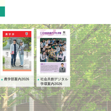
社会共創デジタル
農学部案内2026
▲
▲
学環案内2026