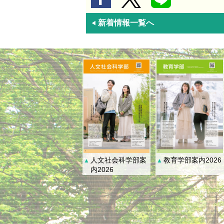
新着情報一覧へ
◀
人文社会科学部案
教育学部案内2026
▲
▲
内2026