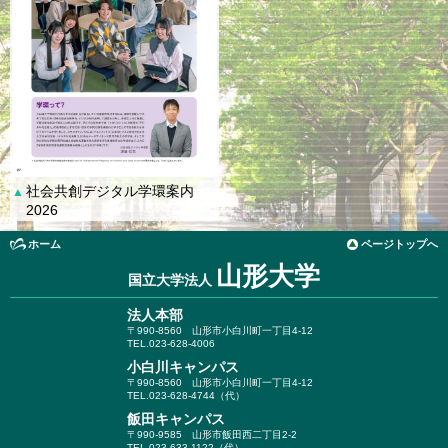
社会共創デジタル学環案内
▲
2026
ホーム
ページトップへ
山形大学
国立大学法人
法人本部
〒990-8560
山形市小白川町一丁目4-12
TEL.023-628-4006
小白川キャンパス
〒990-8560
山形市小白川町一丁目4-12
TEL.023-628-4744（代）
飯田キャンパス
〒990-9585
山形市飯田西二丁目2-2
TEL.023-633-1122（代）