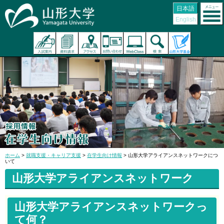
日本語
English
ホーム
>
就職支援・キャリア支援
>
在学生向け情報
> 山形大学アライアンスネットワークにつ
いて
山形大学アライアンスネットワーク
山形大学アライアンスネットワークっ
て何？