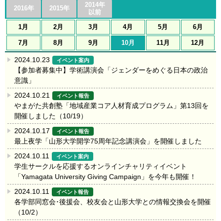
2014年
2016年
2015年
以前
1月
2月
3月
4月
5月
6月
7月
8月
9月
10月
11月
12月
2024.10.23
イベント案内
【参加者募集中】学術講演会「ジェンダーをめぐる日本の政治
意識」
2024.10.21
イベント報告
やまがた共創塾「地域産業コア人材育成プログラム」第13回を
開催しました（10/19）
2024.10.17
イベント報告
最上夜学「山形大学開学75周年記念講演会」を開催しました
2024.10.11
イベント案内
学生サークルを応援するオンラインチャリティイベント
「Yamagata University Giving Campaign」を今年も開催！
2024.10.11
イベント報告
各学部同窓会･後援会、校友会と山形大学との情報交換会を開催
（10/2）