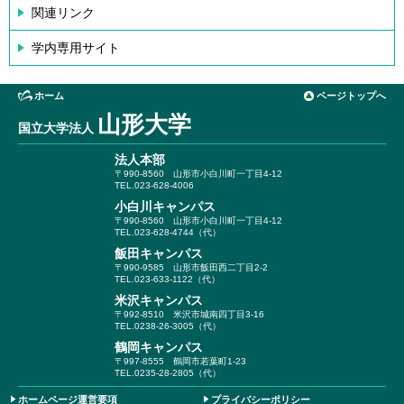
関連リンク
学内専用サイト
ホーム
ページトップへ
山形大学
国立大学法人
法人本部
〒990-8560
山形市小白川町一丁目4-12
TEL.023-628-4006
小白川キャンパス
〒990-8560
山形市小白川町一丁目4-12
TEL.023-628-4744（代）
飯田キャンパス
〒990-9585
山形市飯田西二丁目2-2
TEL.023-633-1122（代）
米沢キャンパス
〒992-8510
米沢市城南四丁目3-16
TEL.0238-26-3005（代）
鶴岡キャンパス
〒997-8555
鶴岡市若葉町1-23
TEL.0235-28-2805（代）
ホームページ運営要項
プライバシーポリシー