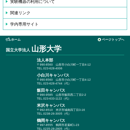
実験機器の利用について
関連リンク
学内専用サイト
ホーム
ページトップへ
山形大学
国立大学法人
法人本部
〒990-8560
山形市小白川町一丁目4-12
TEL.023-628-4006
小白川キャンパス
〒990-8560
山形市小白川町一丁目4-12
TEL.023-628-4744（代）
飯田キャンパス
〒990-9585
山形市飯田西二丁目2-2
TEL.023-633-1122（代）
米沢キャンパス
〒992-8510
米沢市城南四丁目3-16
TEL.0238-26-3005（代）
鶴岡キャンパス
〒997-8555
鶴岡市若葉町1-23
TEL.0235-28-2805（代）