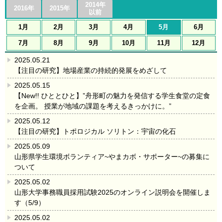
2014年
2016年
2015年
以前
1月
2月
3月
4月
5月
6月
7月
8月
9月
10月
11月
12月
2025.05.21
【注目の研究】地場産業の持続的発展をめざして
2025.05.15
【New!! ひととひと】”舟形町の魅力を発信する学生食堂の定食
を企画。 授業が地域の課題を考えるきっかけに。”
2025.05.12
【注目の研究】トポロジカル ソリトン：宇宙の化石
2025.05.09
山形県学生環境ボランティア~やまカボ・サポーター~の募集に
ついて
2025.05.02
山形大学事務職員採用試験2025のオンライン説明会を開催しま
す（5/9）
2025.05.02