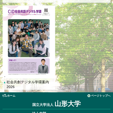
社会共創デジタル学環案内
▲
2026
ホーム
ページトップへ
山形大学
国立大学法人