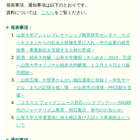
発表事項、通知事項は以下のとおりです。
資料については、
こちら
をご覧ください。
発表事項：
山形大学アントレプレナーシップ教育研究センター ウズ
ベキスタンからの社会人研修生受け入れ～中小企業の経営
改善・事業創出を支援する人材の育成～
新酒・純米大吟醸「山形大学燦樹（きらめき）2024」完成
～山形大学オリジナル純米大吟醸酒、１２月１４日より販
売開始～
「山形五堰」が世界かんがい施設遺産に登録！～学生サー
クル「まちの記憶を残し隊」が山形市の清掃・PR活動を支
援～
「ユネスコ フェイクニュース対応ハンドブック――SNS時
代のジャーナリズム教育」明石書店 発刊のお知らせ–
山形大学入学者選抜に係る検証及び入試ミス再発防止につ
いて