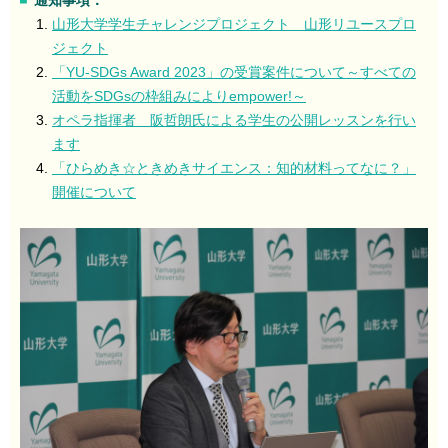
通知事項：
山形大学学生チャレンジプロジェクト 山形リユースプロ
ジェクト
「YU-SDGs Award 2023」の受賞案件について～すべての
活動をSDGsの枠組みによりempower!～
オペラ指揮者 阪哲朗氏による学生の公開レッスンを行い
ます
「ひらめき☆ときめきサイエンス：知的材料ってなに？」
開催について