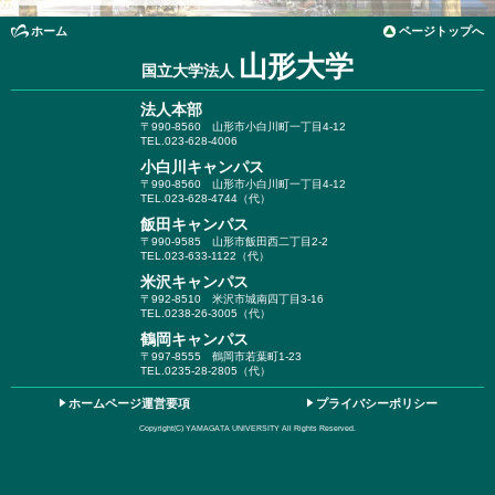
ホーム
ページトップへ
山形大学
国立大学法人
法人本部
〒990-8560
山形市小白川町一丁目4-12
TEL.023-628-4006
小白川キャンパス
〒990-8560
山形市小白川町一丁目4-12
TEL.023-628-4744（代）
飯田キャンパス
〒990-9585
山形市飯田西二丁目2-2
TEL.023-633-1122（代）
米沢キャンパス
〒992-8510
米沢市城南四丁目3-16
TEL.0238-26-3005（代）
鶴岡キャンパス
〒997-8555
鶴岡市若葉町1-23
TEL.0235-28-2805（代）
ホームページ運営要項
プライバシーポリシー
Copyright(C) YAMAGATA UNIVERSITY All Rights Reserved.