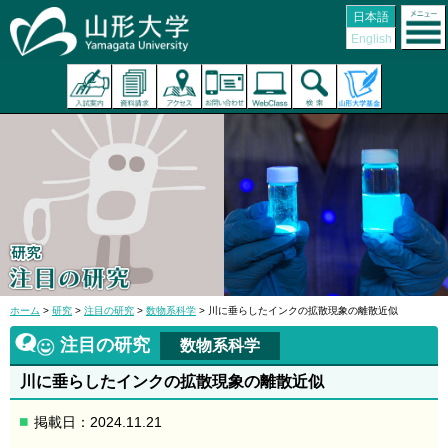
日本語
English
ホーム
>
研究
>
注目の研究
>
数物系科学
> 川に垂らしたインクの拡散現象の離散近似
注目の研究
数物系科学
川に垂らしたインクの拡散現象の離散近似
掲載日：2024.11.21