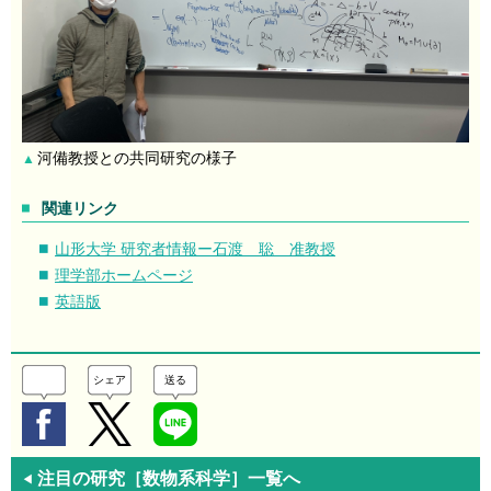
河備教授との共同研究の様子
▲
関連リンク
山形大学 研究者情報ー石渡 聡 准教授
理学部ホームページ
英語版
シェア
送る
注目の研究［数物系科学］一覧へ
◀