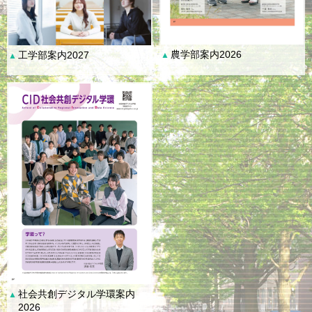
農学部案内2026
工学部案内2027
▲
▲
社会共創デジタル学環案内
▲
2026