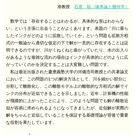
准教授
石渡 聡（確率論と幾何学）
数学では「存在することはわかるが、具体的な形はわからな
い」という主張に出会うことがよくあります。表題の「川に垂ら
したインクがどのように拡散していくか」という問題も拡散方程
式の一般論から適切な仮定の下で解が一意的に存在することは証
明できるのですが、川がくねくねと曲がっていたり、水の出入り
があるような複雑な流れの場合はインクが具体的にどのように広
がっていくのかを決定することは大変難しい問題です。
私は最近出版された慶應義塾大学の河備浩司教授との共著論文
において、この問題の1つの解決方法として、川を細かい部分に
分割して離散化し、この離散モデル上の離散的な方程式の解でイ
ンクの分布が近似できることを示しました。近年，計算機の性能
が飛躍的に上がったことにより、このような問題でも解の離散近
似が容易に求められるようになってきましたが、近似解が実際の
解をちゃんと近似していることを保証する基礎理論が背後で重要
な役割を果たしています。