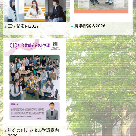
農学部案内2026
工学部案内2027
▲
▲
社会共創デジタル学環案内
▲