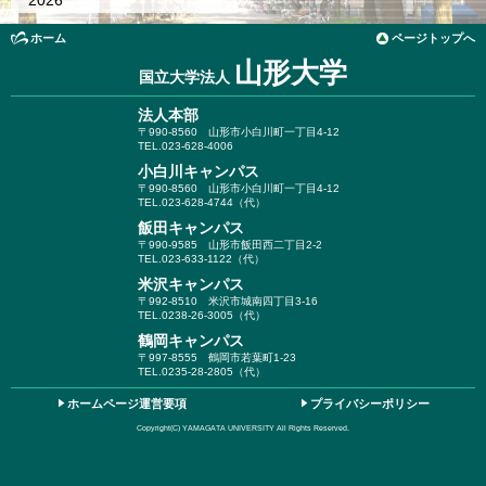
2026
ホーム
ページトップへ
山形大学
国立大学法人
法人本部
〒990-8560
山形市小白川町一丁目4-12
TEL.023-628-4006
小白川キャンパス
〒990-8560
山形市小白川町一丁目4-12
TEL.023-628-4744（代）
飯田キャンパス
〒990-9585
山形市飯田西二丁目2-2
TEL.023-633-1122（代）
米沢キャンパス
〒992-8510
米沢市城南四丁目3-16
TEL.0238-26-3005（代）
鶴岡キャンパス
〒997-8555
鶴岡市若葉町1-23
TEL.0235-28-2805（代）
ホームページ運営要項
プライバシーポリシー
Copyright(C) YAMAGATA UNIVERSITY All Rights Reserved.