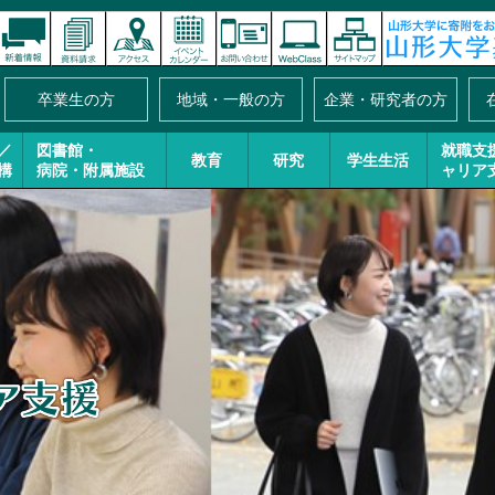
卒業生の方
地域・一般の方
企業・研究者の方
／
図書館・
就職支
教育
研究
学生生活
構
病院・附属施設
ャリア