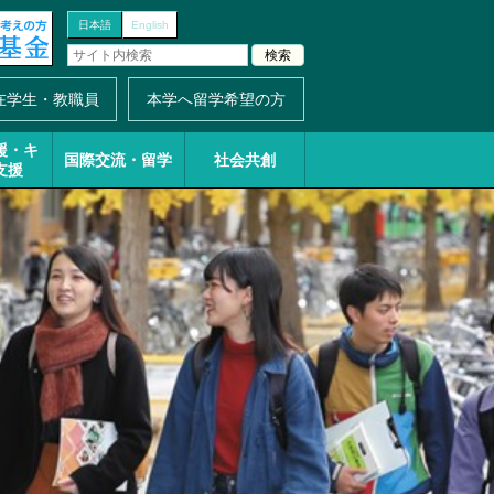
日本語
English
在学生・教職員
本学へ留学希望の方
援・
キ
国際交流・留学
社会共創
支援