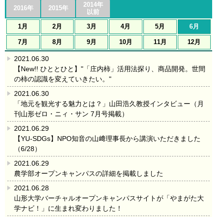
2014年
2016年
2015年
以前
1月
2月
3月
4月
5月
6月
7月
8月
9月
10月
11月
12月
2021.06.30
【New!! ひととひと】"「庄内柿」活用法探り、商品開発。世間
の柿の認識を変えていきたい。"
2021.06.30
「地元を観光する魅力とは？」山田浩久教授インタビュー（月
刊山形ゼロ・ニィ・サン 7月号掲載）
2021.06.29
【YU-SDGs】NPO知音の山﨑理事長から講演いただきました
（6/28）
2021.06.29
農学部オープンキャンパスの詳細を掲載しました
2021.06.28
山形大学バーチャルオープンキャンパスサイトが「やまがた大
学ナビ！」に生まれ変わりました！