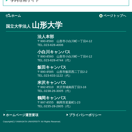
学内専用サイト
ホーム
ページトップへ
山形大学
国立大学法人
法人本部
〒990-8560
山形市小白川町一丁目4-12
TEL.023-628-4006
小白川キャンパス
〒990-8560
山形市小白川町一丁目4-12
TEL.023-628-4744（代）
飯田キャンパス
〒990-9585
山形市飯田西二丁目2-2
TEL.023-633-1122（代）
米沢キャンパス
〒992-8510
米沢市城南四丁目3-16
TEL.0238-26-3005（代）
鶴岡キャンパス
〒997-8555
鶴岡市若葉町1-23
TEL.0235-28-2805（代）
ホームページ運営要項
プライバシーポリシー
Copyright(C) YAMAGATA UNIVERSITY All Rights Reserved.