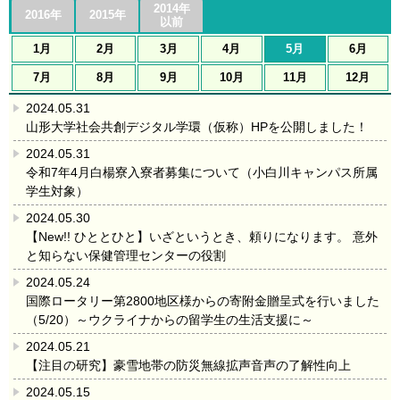
2014年
2016年
2015年
以前
1月
2月
3月
4月
5月
6月
7月
8月
9月
10月
11月
12月
2024.05.31
山形大学社会共創デジタル学環（仮称）HPを公開しました！
2024.05.31
令和7年4月白楊寮入寮者募集について（小白川キャンパス所属
学生対象）
2024.05.30
【New!! ひととひと】いざというとき、頼りになります。 意外
と知らない保健管理センターの役割
2024.05.24
国際ロータリー第2800地区様からの寄附金贈呈式を行いました
（5/20）～ウクライナからの留学生の生活支援に～
2024.05.21
【注目の研究】豪雪地帯の防災無線拡声音声の了解性向上
2024.05.15