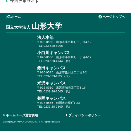
学内専用サイト
ホーム
ページトップへ
山形大学
国立大学法人
法人本部
〒990-8560
山形市小白川町一丁目4-12
TEL.023-628-4006
小白川キャンパス
〒990-8560
山形市小白川町一丁目4-12
TEL.023-628-4744（代）
飯田キャンパス
〒990-9585
山形市飯田西二丁目2-2
TEL.023-633-1122（代）
米沢キャンパス
〒992-8510
米沢市城南四丁目3-16
TEL.0238-26-3005（代）
鶴岡キャンパス
〒997-8555
鶴岡市若葉町1-23
TEL.0235-28-2805（代）
ホームページ運営要項
プライバシーポリシー
Copyright(C) YAMAGATA UNIVERSITY All Rights Reserved.