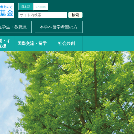
日本語
English
在学生・教職員
本学へ留学希望の方
援・
キ
国際交流・留学
社会共創
支援