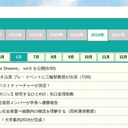
年
2022年
2021年
2020年
2019年
2018年
2017年
5月
6月
7月
8月
9月
10月
11月
12月
Dreams」 vol.6 を公開(6/30)
8 山形 プレ・イベントに三輪郁教授が出演（7/26)
育ベストティーチャーが決定！
ガジン】研究するひと#10：矢口友理助教
弓道部メンバーが学長へ優勝報告
も社会基盤ー細胞内の物流を理解する（田村康准教授）
！大学案内2019が完成！