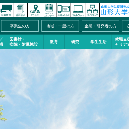
卒業生の方
地域・一般の方
企業・研究者の方
／
図書館・
就職支
教育
研究
学生生活
構
病院・附属施設
ャリア