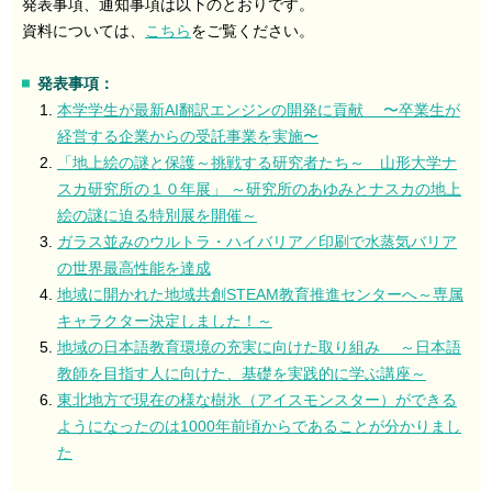
発表事項、通知事項は以下のとおりです。
資料については、
こちら
をご覧ください。
発表事項：
本学学⽣が最新AI翻訳エンジンの開発に貢献 〜卒業⽣が
経営する企業からの受託事業を実施〜
「地上絵の謎と保護～挑戦する研究者たち～ 山形大学ナ
スカ研究所の１０年展」 ～研究所のあゆみとナスカの地上
絵の謎に迫る特別展を開催～
ガラス並みのウルトラ・ハイバリア／印刷で水蒸気バリア
の世界最高性能を達成
地域に開かれた地域共創STEAM教育推進センターへ～専属
キャラクター決定しました！～
地域の日本語教育環境の充実に向けた取り組み ～日本語
教師を目指す人に向けた、基礎を実践的に学ぶ講座～
東北地方で現在の様な樹氷（アイスモンスター）ができる
ようになったのは1000年前頃からであることが分かりまし
た