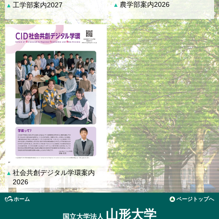
農学部案内2026
工学部案内2027
▲
▲
社会共創デジタル学環案内
▲
2026
ホーム
ページトップへ
山形大学
国立大学法人