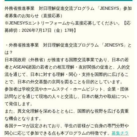
外務省推進事業 対日理解促進交流プログラム 「JENESYS」参加
者募集のお知らせ（直接応募）
※JENESYSエントリーフォームから直接応募してください。【応
募締切：2026年7月17日（金）17時】
・外務省推進事業 対日理解促進交流プログラム 「JENESYS」と
は？
日本国政府（外務省）が推進する国際交流事業であり、日本の若
者とASEAN諸国の若者との相互理解・友好関係の促進と、人的交
流を通じて、日本に対する理解・関心・支持を国際的に広げるこ
とで、日本の外交基盤の京岡を図ることを目的としています。
参加者は学校交流やホームステイ・ホームビジット、企業・団体
訪問などを通じて現地の人々と交流し、日本の魅力や取組につい
て発信します。
また、異文化理解を深めるとともに、国際的な視野を広げる貴重
な機会となります。
各国テーマが設定されており、学生の皆様がご自身の専門分野や
関心に応じて参加できる点も本プログラムの特徴です。
募集チラ