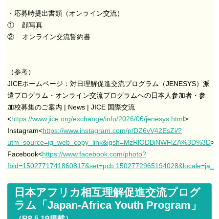
・応募時提出書類（オンライン交流）
① 顔写真
② オンライン交流誓約書
（参考）
JICEホームページ：対日理解促進交流プログラム（JENESYS）派
遣プログラム・オンライン交流プログラムへの日本人参加者・参
加校募集のご案内 | News | JICE 国際交流
<
https://www.jice.org/exchange/info/2026/06/jenesys.html
>
Instagram<
https://www.instagram.com/p/DZ6vV42EsZi/?
utm_source=ig_web_copy_link&igsh=MzRlODBiNWFlZA%3D%3D
>
Facebook<
https://www.facebook.com/photo?
fbid=1502771741860817&set=pcb.1502772965194028&locale=ja_J
日本アフリカ相互理解促進交流プログ
ラム「Japan-Africa Youth Program」
（R8.5.19掲載）