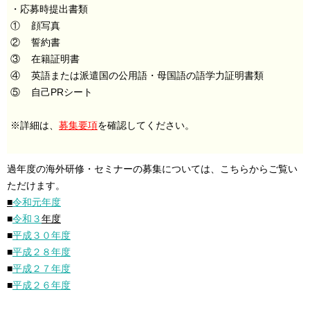
・応募時提出書類
① 顔写真
② 誓約書
③ 在籍証明書
④ 英語または派遣国の公用語・母国語の語学力証明書類
⑤ 自己PRシート
※詳細は、
募集要項
を確認してください。
過年度の海外研修・セミナーの募集については、こちらからご覧い
ただけます。
■
令和元
年度
■
令和３
年度
■
平成３０年度
■
平成２８年度
■
平成２７年度
■
平成２６年度