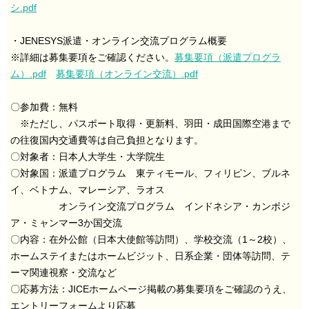
シ.pdf
・JENESYS派遣・オンライン交流プログラム概要
※詳細は募集要項をご確認ください。
募集要項（派遣プログラ
ム）.pdf
募集要項（オンライン交流）.pdf
〇参加費：無料
※ただし、パスポート取得・更新料、羽田・成田国際空港まで
の往復国内交通費等は自己負担となります。
〇対象者：日本人大学生・大学院生
〇対象国：派遣プログラム 東ティモール、フィリピン、ブルネ
イ、ベトナム、マレーシア、ラオス
オンライン交流プログラム インドネシア・カンボジ
ア・ミャンマー3か国交流
〇内容：在外公館（日本大使館等訪問）、学校交流（1～2校）、
ホームステイまたはホームビジット、日系企業・団体等訪問、テ
ーマ関連視察・交流など
〇応募方法：JICEホームページ掲載の募集要項をご確認のうえ、
エントリーフォームより応募