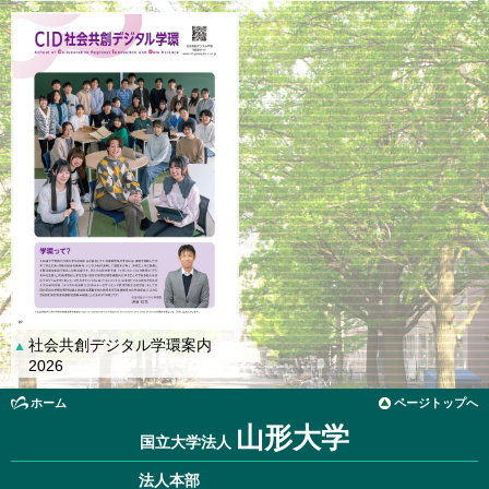
社会共創デジタル学環案内
▲
2026
ホーム
ページトップへ
山形大学
国立大学法人
法人本部