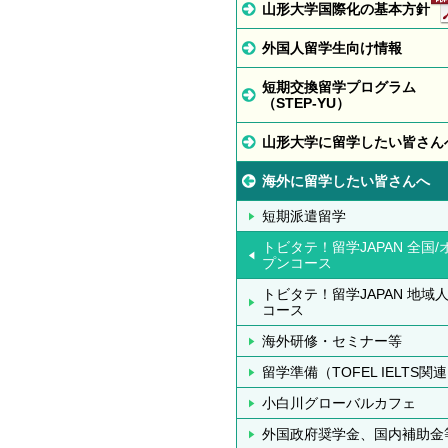
山形大学国際化の基本方針
外国人留学生向け情報
短期交換留学プログラム
（STEP-YU）
山形大学に留学したい皆さん
海外に留学したい皆さんへ
短期派遣留学
トビタテ！留学JAPAN 全国/
プンコース
トビタテ！留学JAPAN 地域
コース
海外研修・セミナー等
留学準備（TOFEL IELTS関
小白川グローバルカフェ
外国政府奨学金、国内補助金