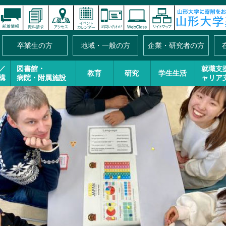
卒業生の方
地域・一般の方
企業・研究者の方
／
図書館・
就職支
教育
研究
学生生活
構
病院・附属施設
ャリア