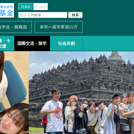
日本語
English
在学生・教職員
本学へ留学希望の方
援・
キ
国際交流・留学
社会共創
支援