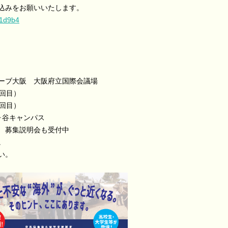
込みをお願いいたします。
01d9b4
ューブ大阪 大阪府立国際会議場
1回目）
2回目）
ヶ谷キャンパス
 募集説明会も受付中
。
い。