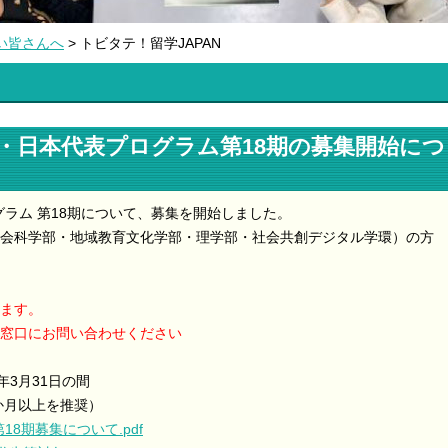
い皆さんへ
> トビタテ！留学JAPAN
新・日本代表プログラム第18期の募集開始につ
グラム 第18期について、募集を開始しました。
会科学部・地域教育文化学部・理学部・社会共創デジタル学環
）の方
ます。
当窓口にお問い合わせください
7年3月31日の間
3か月以上を推奨）
第18期募集について.pdf