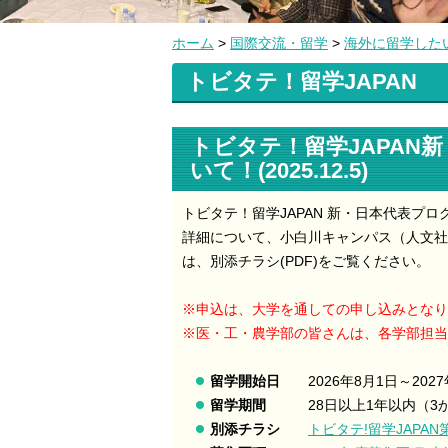
ホーム
>
国際交流・留学
>
海外に留学した
トビタテ！留学JAPAN
トビタテ！留学JAPAN
いて！(2025.12.5)
トビタテ！留学JAPAN 新・日本代表プロ
詳細について、小白川キャンパス
（
人文社
は、別添チラシ(PDF)をご覧ください。
※
申込は、大学を通しての申し込みとなり
※医・工・農学部の皆さんは、各学部担
留学開始日
2026年8月1日～202
留学期間
28日以上1年以内（
別添チラシ
トビタテ!留学JAPAN