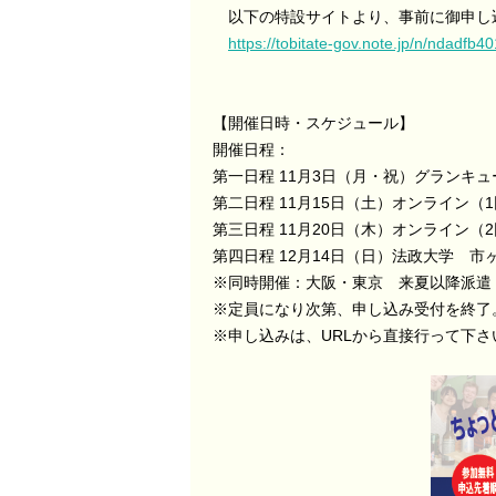
以下の特設サイトより、事前に御申し
https://tobitate-gov.note.jp/n/ndadfb4
【開催⽇時・スケジュール】
開催⽇程：
第⼀⽇程 11⽉3⽇（月・祝）グランキ
第⼆⽇程 11⽉15⽇（⼟）オンライン（
第三⽇程 11⽉20⽇（木）オンライン（
第四⽇程 12⽉14⽇（⽇）法政大学 市
※同時開催：大阪・東京 来夏以降派遣
※定員になり次第、申し込み受付を終了
※申し込みは、URLから直接行って下さ