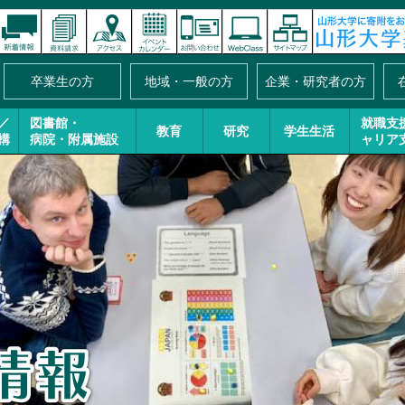
卒業生の方
地域・一般の方
企業・研究者の方
／
図書館・
就職支
教育
研究
学生生活
構
病院・附属施設
ャリア