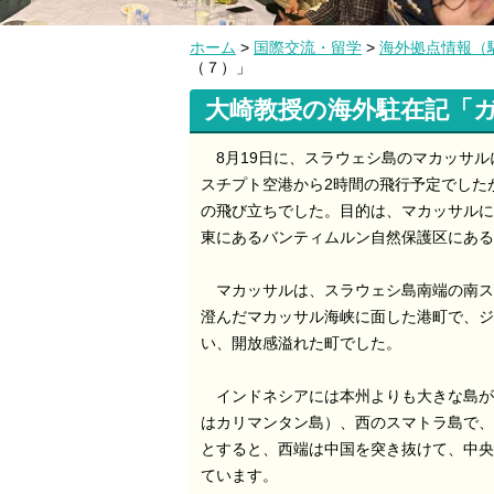
ホーム
>
国際交流・留学
>
海外拠点情報（
（７）」
大崎教授の海外駐在記「
8月19日に、スラウェシ島のマカッサル
スチプト空港から2時間の飛行予定でした
の飛び立ちでした。目的は、マカッサルに
東にあるバンティムルン自然保護区にある
マカッサルは、スラウェシ島南端の南スラ
澄んだマカッサル海峡に面した港町で、ジ
い、開放感溢れた町でした。
インドネシアには本州よりも大きな島が
はカリマンタン島）、西のスマトラ島で、
とすると、西端は中国を突き抜けて、中央
ています。