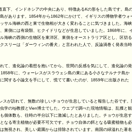
道直下、インドネシアの中央にあり、特徴あるKの形をした島です。島
があります。1854年から1862年にかけて、イギリスの博物学者ウォ
ッサル海峡の西と東で生物相が大きく変わることに気づきました。海峡
、東側には有袋類、ヒクイドリなどが生息していました。1868年に、
ル海峡の西側の生物区を東洋区、東側をオーストラリア区とし、区切る
クスリーは「ダーウィンの番犬」と言われた人で、反論渦巻く発表当時
れて、進化論の着想を抱いてから、世間の反感を気にして、進化論の発
、1858年に、ウォーレスがスラウェシ島の東にある小さなテルナテ島か
に関する小論文を手にして、慌てて書いたのが、1859年に出版された
レスが訪れて、無数の珍しいチョウが生息していると報告した谷です。
学のItji教授とVien博士でした。ウエブで調べた現地情報は、乱獲と観
も個体数も、往時の半分以下に激減したとありました。チョウが生息す
となる寄主植物が必要不可欠です。チョウ自体の餌となる吸蜜植物も必
は無視され、美しい庭園からは排除されています。南国の緑溢れた著名