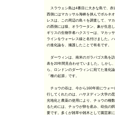
スラウェシ島は4番目に大きな島で、赤
西側にはマカッサル海峡を挟んでボルネオ島
レスは、この周辺の島々を調査して、マカ
の西側には猿、オラウータン、象が生息し
ギリスの生物学者ハクスリーは、マカッサ
ラインをウォーレス線と名付けました。ハ
の進化論を、擁護したことで有名です。
ダーウィンは、南米のガラパゴス島を訪
表を20年間見合わせていました。しかし
ら、ロンドンのダーウィンに宛てた進化論
「種の起源」です。
チョウの谷は、今から160年前にウォー
行してくれたのは、ハサヌディン大学の昆虫
光地化と農薬の使用により、チョウの種数
るためには、チョウが卵を産み、幼虫の餌
要です。多くが雑草や雑木として園芸家に