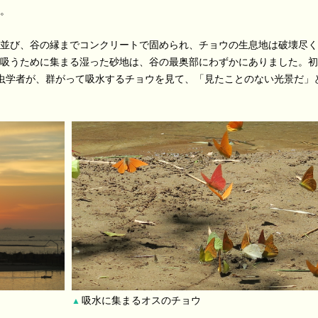
。
並び、谷の縁までコンクリートで固められ、チョウの生息地は破壊尽く
吸うために集まる湿った砂地は、谷の最奥部にわずかにありました。初
虫学者が、群がって吸水するチョウを見て、「見たことのない光景だ」
吸水に集まるオスのチョウ
▲