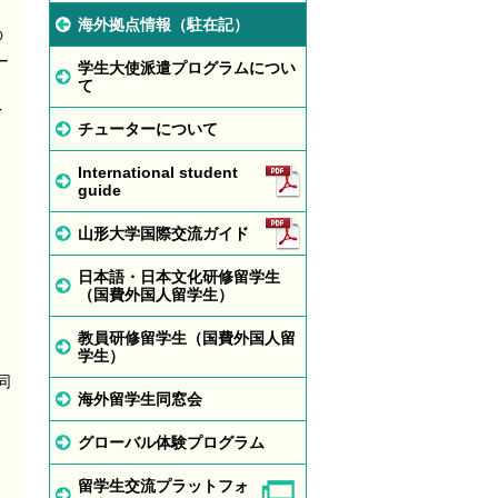
海外拠点情報（駐在記）
の
ー
学生大使派遣プログラムについ
て
イ
チューターについて
International student
guide
山形大学国際交流ガイド
日本語・日本文化研修留学生
（国費外国人留学生）
教員研修留学生（国費外国人留
学生）
同
海外留学生同窓会
グローバル体験プログラム
留学生交流プラットフォ