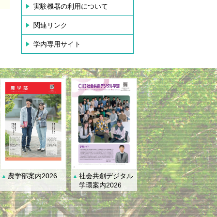
実験機器の利用について
関連リンク
学内専用サイト
社会共創デジタル
農学部案内2026
▲
▲
学環案内2026