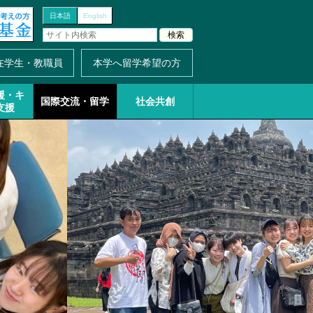
日本語
English
在学生・教職員
本学へ留学希望の方
援・
キ
国際交流・留学
社会共創
支援