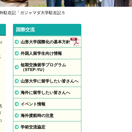
海外駐在記「ガジャマダ大学駐在記５
国際交流
山形大学国際化の基本方針
ィ
て
外国人留学生向け情報
北
短期交換留学プログラム
（STEP-YU）
く
山形大学に留学したい皆さんへ
海外に留学したい皆さんへ
イベント情報
名
市
海外渡航時の注意
っ
学術交流協定