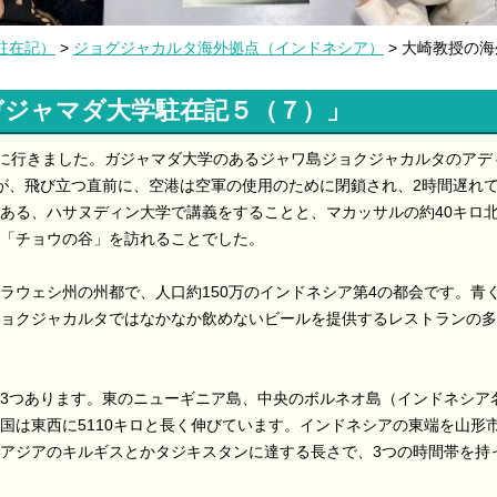
駐在記）
>
ジョグジャカルタ海外拠点（インドネシア）
> 大崎教授の
ガジャマダ大学駐在記５（７）」
に行きました。ガジャマダ大学のあるジャワ島ジョクジャカルタのアデ
が、飛び立つ直前に、空港は空軍の使用のために閉鎖され、2時間遅れ
ある、ハサヌディン大学で講義をすることと、マカッサルの約40キロ
「チョウの谷」を訪れることでした。
ウェシ州の州都で、人口約150万のインドネシア第4の都会です。青
ョクジャカルタではなかなか飲めないビールを提供するレストランの多
3つあります。東のニューギニア島、中央のボルネオ島（インドネシア
国は東西に5110キロと長く伸びています。インドネシアの東端を山形
アジアのキルギスとかタジキスタンに達する長さで、3つの時間帯を持