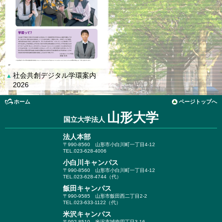
社会共創デジタル学環案内
▲
2026
ホーム
ページトップへ
山形大学
国立大学法人
法人本部
〒990-8560
山形市小白川町一丁目4-12
TEL.023-628-4006
小白川キャンパス
〒990-8560
山形市小白川町一丁目4-12
TEL.023-628-4744（代）
飯田キャンパス
〒990-9585
山形市飯田西二丁目2-2
TEL.023-633-1122（代）
米沢キャンパス
〒992-8510
米沢市城南四丁目3-16