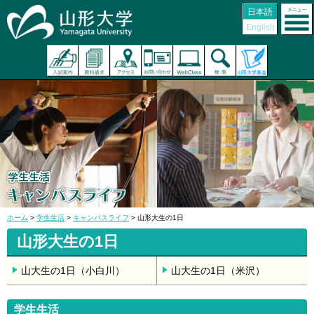
日本語
English
ホーム
>
学生生活
>
キャンパスライフ
> 山形大生の1日
山形大生の1日
山大生の1日（小白川）
山大生の1日（米沢）
学生生活