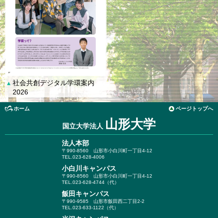
社会共創デジタル学環案内
▲
2026
ホーム
ページトップへ
山形大学
国立大学法人
法人本部
〒990-8560
山形市小白川町一丁目4-12
TEL.023-628-4006
小白川キャンパス
〒990-8560
山形市小白川町一丁目4-12
TEL.023-628-4744（代）
飯田キャンパス
〒990-9585
山形市飯田西二丁目2-2
TEL.023-633-1122（代）