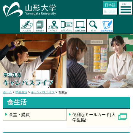
日本語
English
ホーム
>
学生生活
>
キャンパスライフ
> 食生活
食生活
食堂・購買
便利なミールカード(大
学生協)