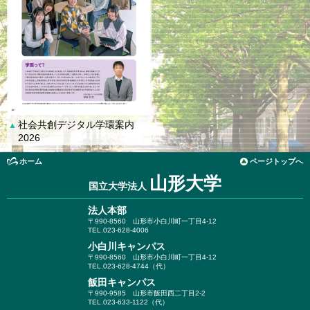
社会共創デジタル学環案内
▲
2026
ホーム
ページトップへ
山形大学
国立大学法人
法人本部
〒990-8560
山形市小白川町一丁目4-12
TEL.023-628-4006
小白川キャンパス
〒990-8560
山形市小白川町一丁目4-12
TEL.023-628-4744（代）
飯田キャンパス
〒990-9585
山形市飯田西二丁目2-2
TEL.023-633-1122（代）