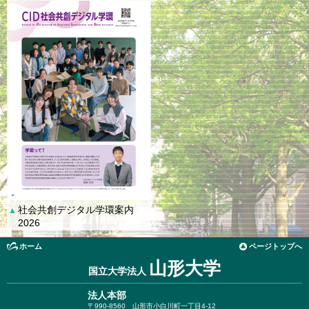
社会共創デジタル学環案内
▲
2026
ホーム
ページトップへ
山形大学
国立大学法人
法人本部
〒990-8560
山形市小白川町一丁目4-12