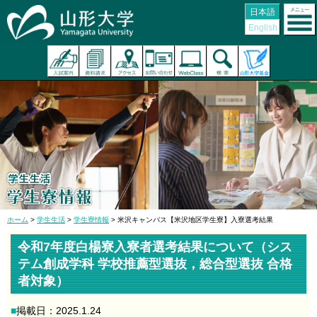
日本語
English
ホーム
>
学生生活
>
学生寮情報
> 米沢キャンパス【米沢地区学生寮】入寮選考結果
令和7年度白楊寮入寮者選考結果について（シス
テム創成学科 学校推薦型選抜，総合型選抜 合格
者対象）
■
掲載日：2025.1.24