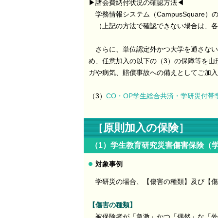
▶諸会費納付状況の確認方法◀
学務情報システム（CampusSquar
（上記の方法で確認できない場合は、各
さらに、単位認定外かつ大学を通さない
め、任意加入の以下の（3）の保障等を山
ガや病気、賠償事故への備えとしてご加入
（3）
CO・OP学生総合共済・学研災付帯
［原則加入の保険］
（1）学生教育研究災害傷害保険（
対象事例
学研災の場合、【傷害の種類】及び【傷
【傷害の種類】
被保険者が「急激」かつ「偶然」な「外