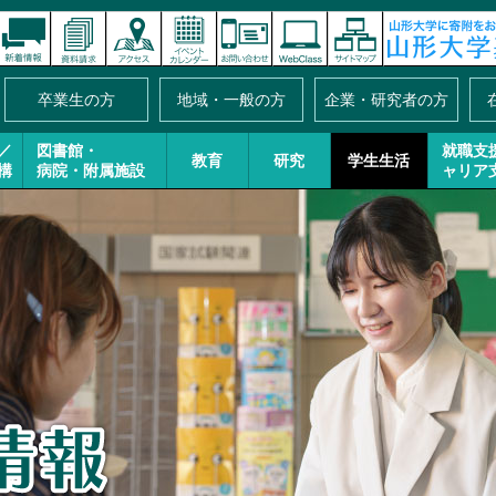
卒業生の方
地域・一般の方
企業・研究者の方
／
図書館・
就職支
教育
研究
学生生活
構
病院・附属施設
ャリア