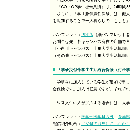
『CO・OP学生総合共済』は、24時間
さらに、『学生賠償責任保険』は、他人
を追加することで一人暮らしの「もしも」
パンフレット：
PDF版
（紙パンフレットを
お問合せ先：各キャンパス所在の店舗で各
〔小白川キャンパス〕山形大学生活協同組合総務
（その他キャンパス）山形大学生活協同組
『学研災付帯学生生活総合保険（付帯学
学研災に加入している学生が追加で申し
合保険です。加入は任意ですが、それぞれ
※新入生の方が加入する場合には、入学
パンフレット：
医学部医学科以外
医学部
配信紹介動画：
（父母等必見）こちらから