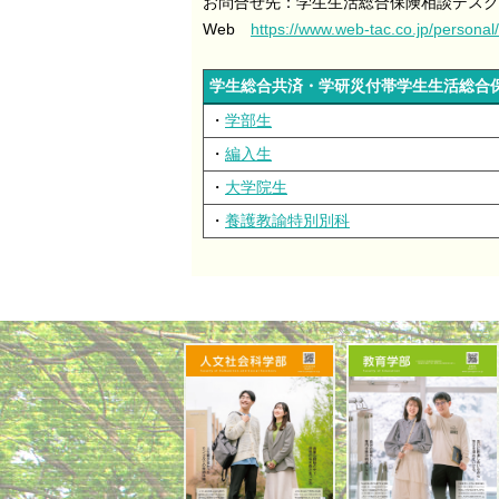
お問合せ先：学生生活総合保険相談デスク TEL 
Web
https://www.web-tac.co.jp/personal/
学生総合共済・
学研災付帯学生生活総
・
学部生
・
編入生
・
大学院生
・
養護教諭特別別科