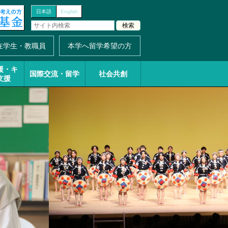
日本語
English
在学生・教職員
本学へ留学希望の方
援・
キ
国際交流・留学
社会共創
支援