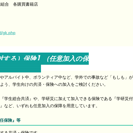
同組合 各購買書籍店
d/gk.php
対する）保険】（任意加入の保
）
やアルバイト中、ボランティア中など、学外での事故など「もしも」が
よう、学生向けの共済・保険への加入をご検討ください。
『学生総合共済』や、学研災に加えて加入できる保険である『学研災付
』など、いずれも任意加入の保障を用意しています。
責任保険』等
する共済・保険です。