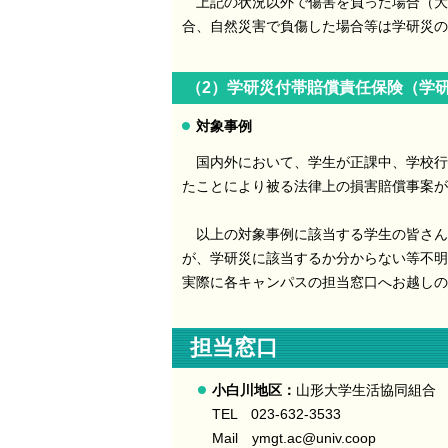
上記の状況以外で傷害を負った場合（大
合、自然災害で負傷した場合等は学研災の
（2）学研災付帯賠償責任保険（学
対象事例
国内外において、学生が正課中、学校行
たことにより被る法律上の損害賠償事案が
以上の対象事例に該当する学生の皆さん
が、学研災に該当するか分からない等不明
実際に各キャンパスの担当窓口へお越しの
担当窓口
小白川地区：
山形大学生活協同組合
TEL 023-632-3533
Mail ymgt.ac@univ.coop