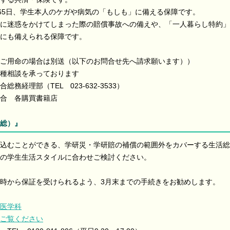
365日、学生本人のケガや病気の「もしも」に備える保障です。
に迷惑をかけてしまった際の賠償事故への備えや、「一人暮らし特約」
にも備えられる保障です。
ご用命の場合は別送（以下のお問合せ先へ請求願います））
種相談を承っております
経理部（TEL 023-632-3533）
合 各購買書籍店
総）』
込むことができる、学研災・学研賠の補償の範囲外をカバーする生活総
の学生生活スタイルに合わせご検討ください。
時から保証を受けられるよう、3月末までの手続きをお勧めします。
医学科
ご覧ください