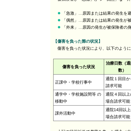
「急激」…原因または結果の発生を
「偶然」…原因または結果の発生が
「外来」…原因の発生が被保険者の
【傷害を負った際の状況】
傷害を負った状況により、以下のように
治療日数（通
傷害を負った状況
数）
通院１回目か
正課中・学校行事中
請求可能
通学中・学校施設間等 の
通院４回以上
移動中
場合請求可能
通院14回以
課外活動中
場合請求可能