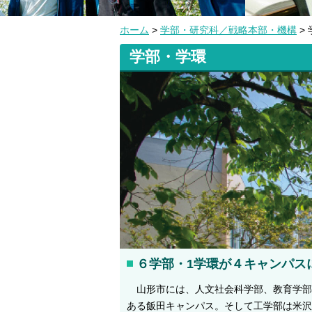
ホーム
>
学部・研究科／戦略本部・機構
>
学部・学環
６学部・1学環が４キャンパス
山形市には、人文社会科学部、教育学部
ある飯田キャンパス。そして工学部は米沢