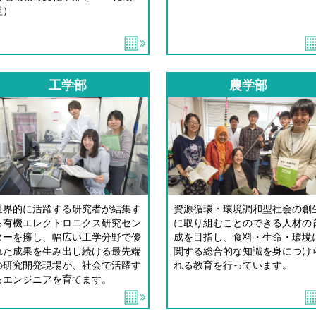
組）
工学部
農学部
世界的に活躍する研究者が結集す
資源循環・環境調和型社会の創
る有機エレクトロニクス研究セン
に取り組むことのできる人材の
ターを擁し、幅広い工学分野で優
成を目指し、食料・生命・環境
れた成果を生み出し続ける最先端
関する総合的な知識を身につけ
の研究開発現場が、社会で活躍す
れる教育を行っています。
るエンジニアを育てます。