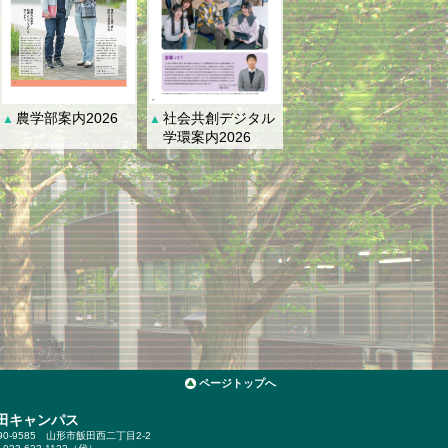
社会共創デジタル
農学部案内2026
▲
▲
学環案内2026
ページトップへ
田キャンパス
90-9585
山形市飯田西二丁目2-2