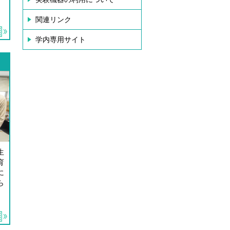
関連リンク
学内専用サイト
生
育
に
ら