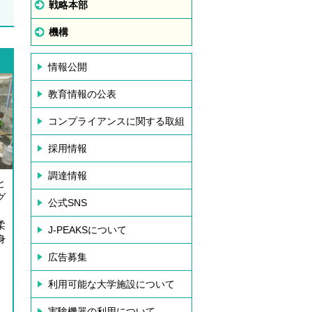
戦略本部
機構
情報公開
教育情報の公表
コンプライアンスに関する取組
採用情報
調達情報
と
グ
公式SNS
、
柔
J-PEAKSについて
身
広告募集
利用可能な大学施設について
実験機器の利用について