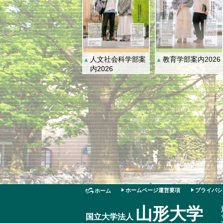
人文社会科学部案
教育学部案内2026
▲
▲
内2026
ホームページ運営要項
プライバシ
ホーム
山形大学
国立大学法人