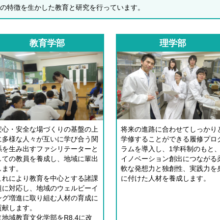
の特徴を生かした教育と研究を行っています。
教育学部
理学部
安心・安全な場づくりの基盤の上
将来の進路に合わせてしっかり
に多様な人々が互いに学び合う関
学修することができる履修プロ
係を生み出すファシリテーターと
ラムを導入し、1学科制のもと
しての教員を養成し、地域に輩出
イノベーション創出につながる
します。
軟な発想力と独創性、実践力を
これにより教育を中心とする諸課
に付けた人材を養成します。
題に対応し、地域のウェルビーイ
ング増進に取り組む人材の育成に
貢献します。
（地域教育文化学部をR8.4に改