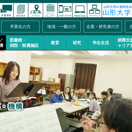
卒業生の方
地域・一般の方
企業・研究者の方
／
図書館・
就職支
教育
研究
学生生活
構
病院・附属施設
ャリア