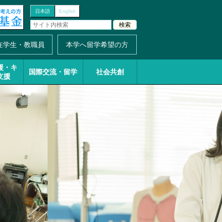
日本語
English
在学生・教職員
本学へ留学希望の方
援・
キ
国際交流・留学
社会共創
支援