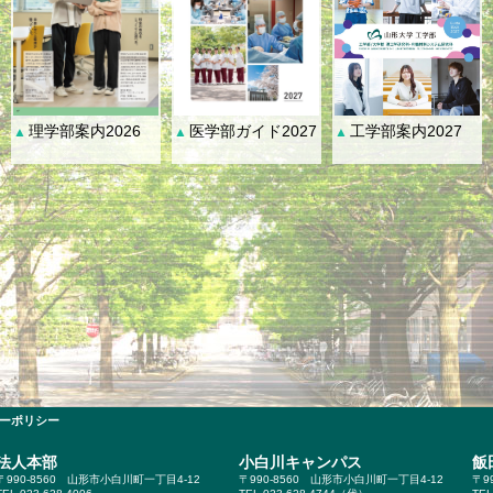
理学部案内2026
医学部ガイド2027
工学部案内2027
▲
▲
▲
ーポリシー
法人本部
小白川キャンパス
飯
〒990-8560
山形市小白川町一丁目4-12
〒990-8560
山形市小白川町一丁目4-12
〒9