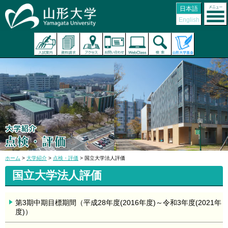
日本語
English
ホーム
>
大学紹介
>
点検・評価
> 国立大学法人評価
国立大学法人評価
第3期中期目標期間（平成28年度(2016年度)～令和3年度(2021年
度)）