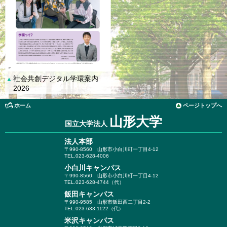
社会共創デジタル学環案内
▲
2026
ホーム
ページトップへ
山形大学
国立大学法人
法人本部
〒990-8560
山形市小白川町一丁目4-12
TEL.023-628-4006
小白川キャンパス
〒990-8560
山形市小白川町一丁目4-12
TEL.023-628-4744（代）
飯田キャンパス
〒990-9585
山形市飯田西二丁目2-2
TEL.023-633-1122（代）
米沢キャンパス