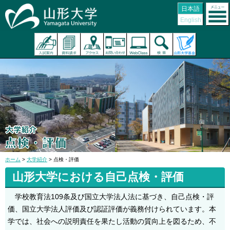
日本語
English
ホーム
>
大学紹介
> 点検・評価
山形大学における自己点検・評価
学校教育法109条及び国立大学法人法に基づき、自己点検・評
価、国立大学法人評価及び認証評価が義務付けられています。本
学では、社会への説明責任を果たし活動の質向上を図るため、不