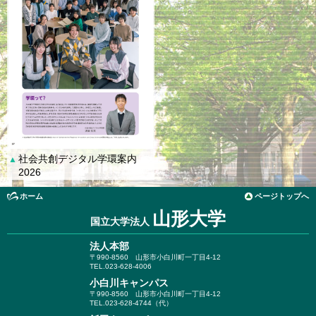
社会共創デジタル学環案内
▲
2026
ホーム
ページトップへ
山形大学
国立大学法人
法人本部
〒990-8560
山形市小白川町一丁目4-12
TEL.023-628-4006
小白川キャンパス
〒990-8560
山形市小白川町一丁目4-12
TEL.023-628-4744（代）