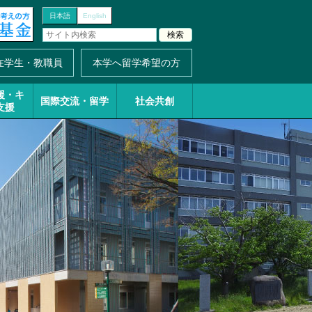
日本語
English
在学生・教職員
本学へ留学希望の方
援・
キ
国際交流・留学
社会共創
支援