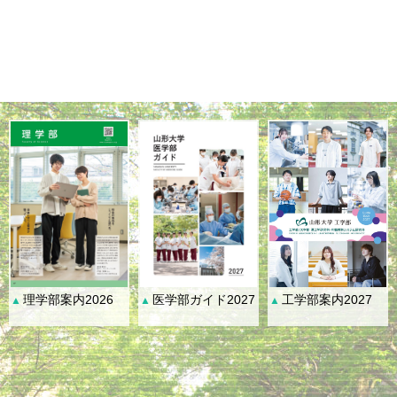
理学部案内2026
医学部ガイド2027
工学部案内2027
▲
▲
▲