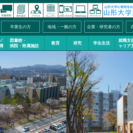
卒業生の方
地域・一般の方
企業・研究者の方
／
図書館・
就職支
教育
研究
学生生活
構
病院・附属施設
ャリア