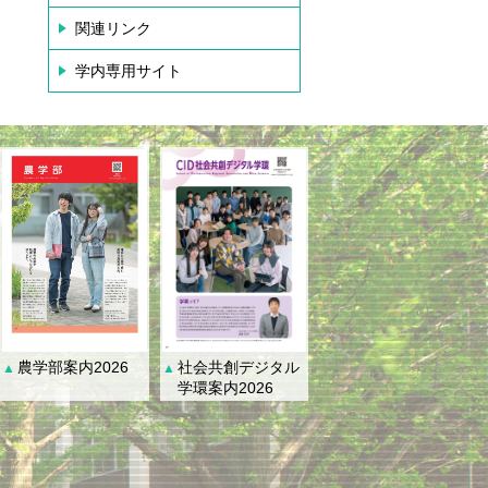
関連リンク
学内専用サイト
社会共創デジタル
農学部案内2026
▲
▲
学環案内2026