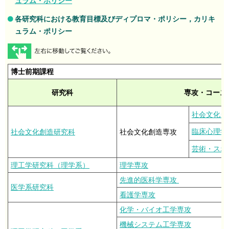
ュラム・ポリシー
各研究科における教育目標及びディプロマ・ポリシー，カリキ
ュラム・ポリシー
博士前期課程
研究科
専攻・コース
社会文化シ
臨床心理学
社会文化創造研究科
社会文化創造専攻
芸術・スポ
理工学研究科（理学系）
理学専攻
先進的医科学専攻
医学系研究科
看護学専攻
化学・バイオ工学専攻
機械システム工学専攻