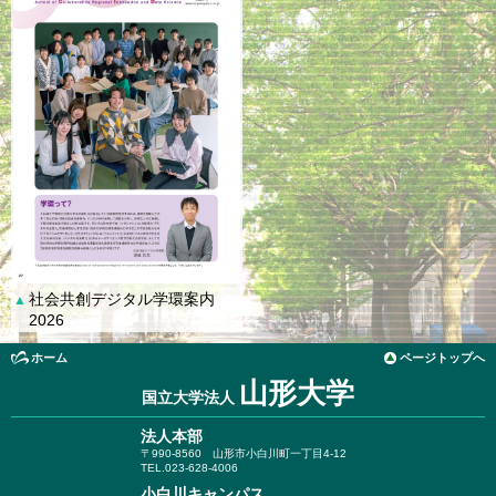
社会共創デジタル学環案内
▲
2026
ホーム
ページトップへ
山形大学
国立大学法人
法人本部
〒990-8560
山形市小白川町一丁目4-12
TEL.023-628-4006
小白川キャンパス