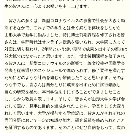
生の皆さんに、心よりお祝いを申し上げます。
皆さんの多くは、新型コロナウイルスの影響で社会が大きく動
揺するなかで、これまでの学生とは全く異なる体験をしながら、
山形大学で勉学に励みました。特に博士前期課程を修了される皆
さんは、学部時代はオンライン授業を強いられ、大学院に入って
対面に切り替わり、2年間という短い期間で成果を出すその努力は
並大抵ではなかったと思います。また、博士後期課程を修了され
る皆さんは、新型コロナウイルスの影響で、論文投稿や国際学会
発表も従来通りのスケジュールで進められず、修了要件を満たす
ためにどのような計画を組むか難儀したことと思います。そのよ
うな中でも、皆さんは自分なりに成果を出すために試行錯誤し、
自らの研究を極め、本日学位を手にすることができましたこと
に、心から敬意を表します。そして、皆さんが山形大学を学び舎
として選び、見事に目的を達成されたことを、学長として大変う
れしく思います。大学が授与する学位記は、皆さんがそれぞれの
専門分野において一定の知識や能力、研究業績を修められたこと
を証明するものであります。そのことにぜひ自信をもって、次の