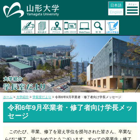
日本語
English
ホーム
>
大学紹介
>
学長室だより
> 令和6年9月卒業者・修了者向け学長メッセージ
令和6年9月卒業者・修了者向け学長メッ
セージ
このたび、卒業、修了を迎え学位を授与された皆さん、卒業な
らびに修了、誠におめでとうございます。すべての卒業生・修了