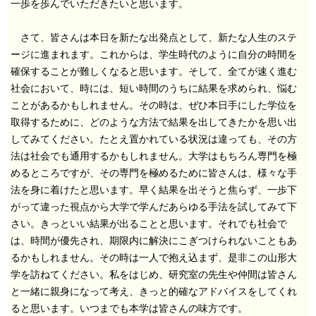
一歩を歩んでいただきたいと思います。
さて、皆さんは本日を新たな出発点として、新たな人生のステ
ージに進まれます。これからは、学生時代のように自分の時間を
確保することが難しくなると思います。そして、全てが速く進む
社会において、時には、短い時間のうちに結果を求められ、悩む
ことがあるかもしれません。その時は、ぜひ本日手にした学位を
取得するために、どのような方法で結果を出してきたかを思い出
してみてください。たとえ置かれている状況は違っても、その方
法は社会でも通用するかもしれません。大学はもちろん専門を極
めるところですが、その専門を極めるために皆さんは、様々な手
法を身に着けたと思います。早く結果を出そうと焦らず、一歩下
がって違った視点から大学で学んだあらゆる手法を試してみて下
さい。きっといい結果が出ることと思います。それでも社会で
は、時間が優先され、期限内に解決にこぎつけられないこともあ
るかもしれません。その時は一人で抱え込まず、是非この山形大
学を訪ねてください。私をはじめ、研究室の先生や仲間は皆さん
と一緒に親身になって考え、きっと的確なアドバイスをしてくれ
ると思います。いつまでも本学は皆さんの味方です。