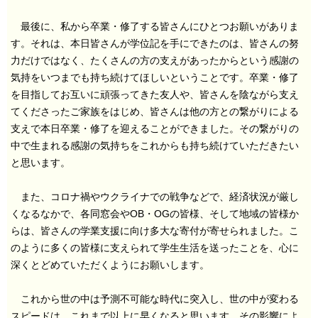
最後に、私から卒業・修了する皆さんにひとつお願いがありま
す。それは、本日皆さんが学位記を手にできたのは、皆さんの努
力だけではなく、たくさんの方の支えがあったからという感謝の
気持をいつまでも持ち続けてほしいということです。卒業・修了
を目指してお互いに頑張ってきた友人や、皆さんを陰ながら支え
てくださったご家族をはじめ、皆さんは他の方との繋がりによる
支えで本日卒業・修了を迎えることができました。その繋がりの
中で生まれる感謝の気持ちをこれからも持ち続けていただきたい
と思います。
また、コロナ禍やウクライナでの戦争などで、経済状況が厳し
くなるなかで、各同窓会やOB・OGの皆様、そして地域の皆様か
らは、皆さんの学業支援に向け多大な寄付が寄せられました。こ
のように多くの皆様に支えられて学生生活を送ったことを、心に
深くとどめていただくようにお願いします。
これから世の中は予測不可能な時代に突入し、世の中が変わる
スピードは、これまで以上に早くなると思います。その影響によ