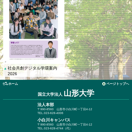
社会共創デジタル学環案内
▲
2026
ホーム
ページトップへ
山形大学
国立大学法人
法人本部
〒990-8560
山形市小白川町一丁目4-12
TEL.023-628-4006
小白川キャンパス
〒990-8560
山形市小白川町一丁目4-12
TEL.023-628-4744（代）