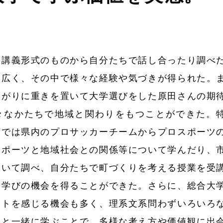
講義形式のものから自分たちで話し合ったり調べ
幅広く、その中で様々な経験や気づきが得られた。
ながりに重きを置いて大学選びをした原田さんの期
々なかたちで地域と関わりをもつことができた。
育では県内のプロサッカーチームからプロスポーツ
スポーツと地域社会との関係等について学んだり、
ついて調べ、自分たちで町づくりを考える授業を受
な学びの機会を得ることができた。さらに、総合大
ットを感じる機会も多く、理系文系問わずいろいろ
生と一緒に学ぶことで、多様な考え方や価値観に出