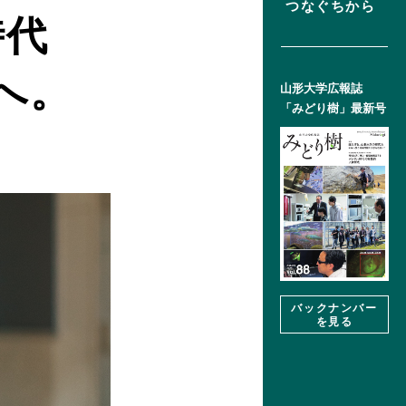
つなぐちから
時代
へ。
山形大学広報誌
「みどり樹」
最新号
バックナンバー
を見る