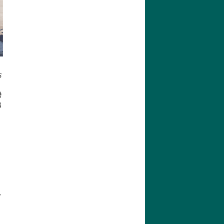
お
、
暑
出
へ