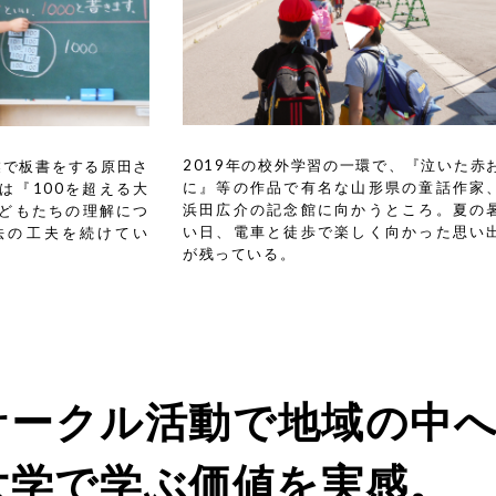
2019年の校外学習の一環で、『泣いた赤
業で板書をする原田さ
に』等の作品で有名な山形県の童話作家
は『100を超える大
浜田広介の記念館に向かうところ。夏の
どもたちの理解につ
い日、電車と徒歩で楽しく向かった思い
法の工夫を続けてい
が残っている。
サークル活動で地域の中
大学で学ぶ価値を実感。