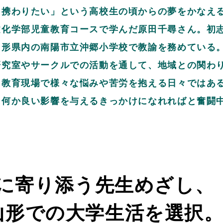
に携わりたい」という高校生の頃からの夢をかなえ
文化学部児童教育コースで学んだ原田千尋さん。初
山形県内の南陽市立沖郷小学校で教諭を務めている
研究室やサークルでの活動を通して、地域との関わ
。教育現場で様々な悩みや苦労を抱える日々ではあ
に何か良い影響を与えるきっかけになれればと奮闘
に寄り添う先生めざし、
山形での大学生活を選択