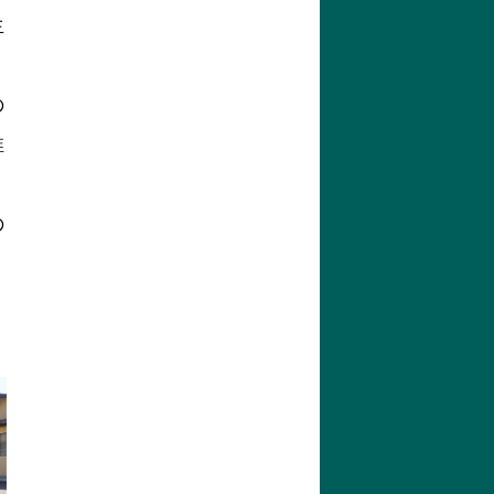
生
と
の
稚
と
の