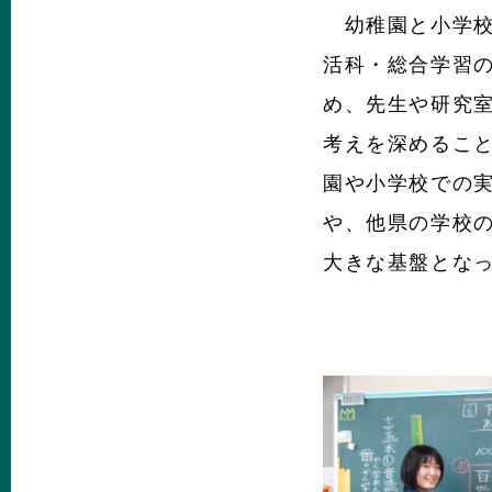
幼稚園と小学校
活科・総合学習
め、先生や研究
考えを深めるこ
園や小学校での
や、他県の学校
大きな基盤とな