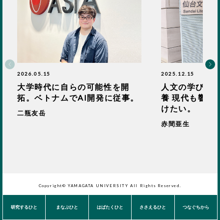
2026.05.15
2025.12.15
大学時代に自らの可能性を開
人文の学びや
拓。ベトナムでAI開発に従事。
養 現代も響く
けたい。
二瓶友岳
赤間亜生
Copyright© YAMAGATA UNIVERSITY All Rights Reserved.
研究するひと
まなぶひと
はばたくひと
ささえるひと
つなぐちから