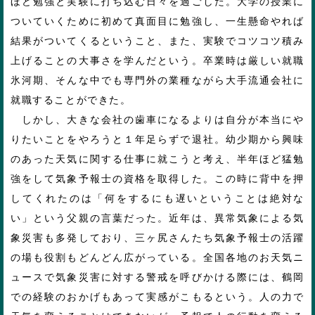
ほど勉強と実験に打ち込む日々を過ごした。大学の授業に
ついていくために初めて真面目に勉強し、一生懸命やれば
結果がついてくるということ、また、実験でコツコツ積み
上げることの大事さを学んだという。卒業時は厳しい就職
氷河期、そんな中でも専門外の業種ながら大手流通会社に
就職することができた。
しかし、大きな会社の歯車になるよりは自分が本当にや
りたいことをやろうと１年足らずで退社。幼少期から興味
のあった天気に関する仕事に就こうと考え、半年ほど猛勉
強をして気象予報士の資格を取得した。この時に背中を押
してくれたのは「何をするにも遅いということは絶対な
い」という父親の言葉だった。近年は、異常気象による気
象災害も多発しており、三ヶ尻さんたち気象予報士の活躍
の場も役割もどんどん広がっている。全国各地のお天気ニ
ュースで気象災害に対する警戒を呼びかける際には、鶴岡
での経験のおかげもあって実感がこもるという。人の力で