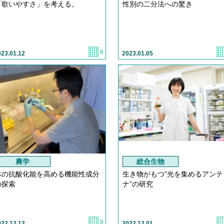
「歌いやすさ」を考える。
性別の二分法への驚き
023.01.12
2023.01.05
農学
総合生物
体の抗酸化能を高める機能性成分
生き物がもつ”光を集めるアンテ
の探索
ナ”の研究
022.12.12
2022.12.01