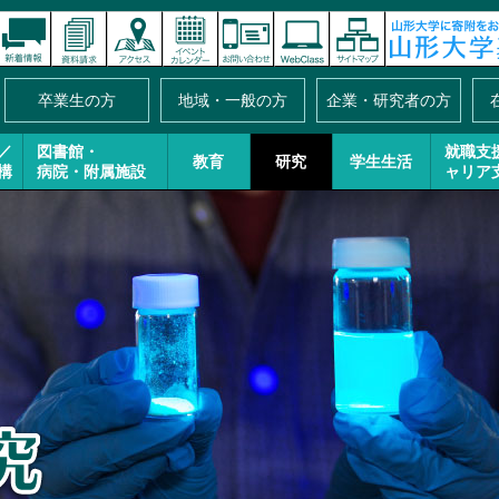
卒業生の方
地域・一般の方
企業・研究者の方
／
図書館・
就職支
教育
研究
学生生活
構
病院・附属施設
ャリア