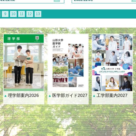
9
10
11
12
13
理学部案内2026
医学部ガイド2027
工学部案内2027
▲
▲
▲