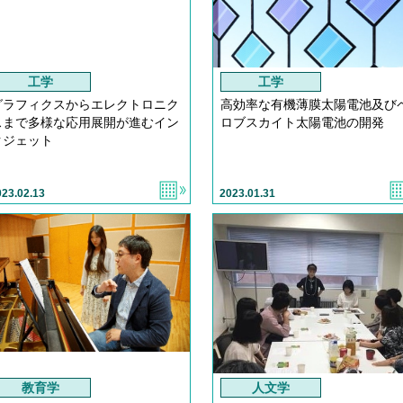
工学
工学
グラフィクスからエレクトロニク
高効率な有機薄膜太陽電池及び
スまで多様な応用展開が進むイン
ロブスカイト太陽電池の開発
クジェット
023.02.13
2023.01.31
教育学
人文学