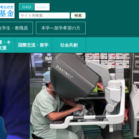
日本語
English
在学生・教職員
本学へ留学希望の方
援・
キ
国際交流・留学
社会共創
支援