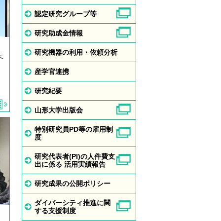
認定研究グループ等
研究助成金情報
研究機器の利用・依頼分析
ペ
産学官連携
研究紀要
山形大学出版会
特別研究員PD等の雇用制
度
研究代表者(PI)の人件費支
出に係る 活用実績報告
研究成果の公開ポリシー
ダイバーシティ推進に関
する支援制度