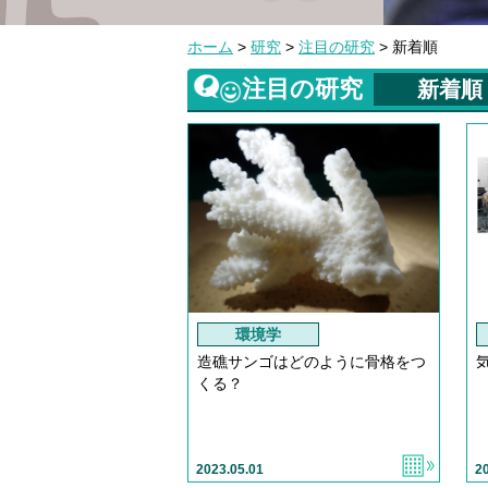
ホーム
>
研究
>
注目の研究
> 新着順
注目の研究
新着順
環境学
造礁サンゴはどのように骨格をつ
くる？
2023.05.01
2