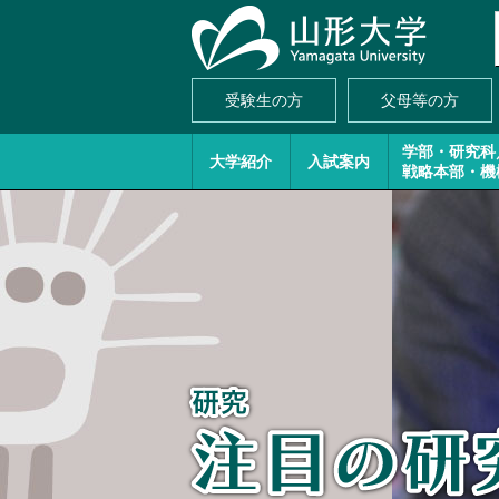
受験生の方
父母等の方
学部・研究科
大学紹介
入試案内
戦略本部・機