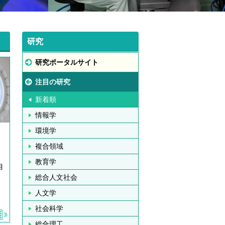
研究
研究ポータルサイト
注目の研究
新着順
情報学
環境学
複合領域
教育学
目
総合人文社会
人文学
社会科学
総合理工