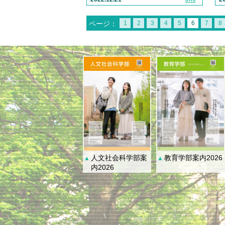
ページ：
1
2
3
4
5
6
7
8
人文社会科学部案
教育学部案内2026
▲
▲
内2026