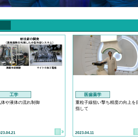
工学
医歯薬学
気体や液体の流れ制御
重粒子線狙い撃ち精度の向上を
指して
023.04.21
2023.04.11