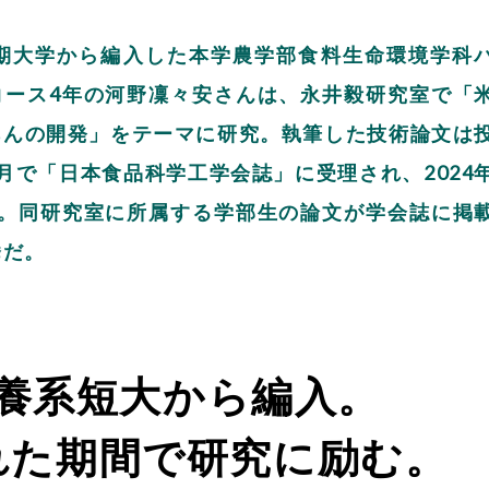
期大学から編入した本学農学部食料生命環境学科
コース4年の河野凜々安さんは、永井毅研究室で「
あんの開発」をテーマに研究。執筆した技術論文は
月で「日本食品科学工学会誌」に受理され、2024
た。同研究室に所属する学部生の論文が学会誌に掲
挙だ。
養系短大から編入。
れた期間で研究に励む。