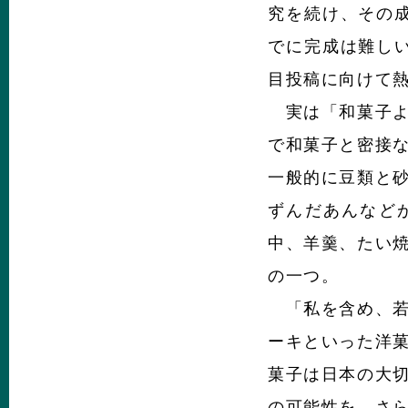
究を続け、その
でに完成は難し
目投稿に向けて
実は「和菓子よ
で和菓子と密接
一般的に豆類と
ずんだあんなど
中、羊羹、たい
の一つ。
「私を含め、若
ーキといった洋
菓子は日本の大
の可能性を、さ