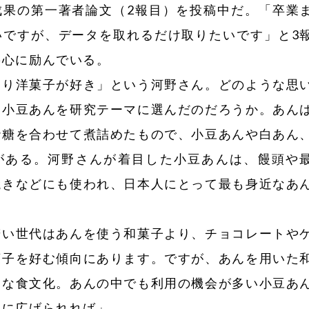
成果の第一著者論文（2報目）を投稿中だ。「卒業
いですが、データを取れるだけ取りたいです」と3
熱心に励んでいる。
り洋菓子が好き」という河野さん。どのような思
な小豆あんを研究テーマに選んだのだろうか。あん
砂糖を合わせて煮詰めたもので、小豆あんや白あん
がある。河野さんが着目した小豆あんは、饅頭や
焼きなどにも使われ、日本人にとって最も身近なあ
い世代はあんを使う和菓子より、チョコレートや
菓子を好む傾向にあります。ですが、あんを用いた
切な食文化。あんの中でも利用の機会が多い小豆あ
らに広げられれば」