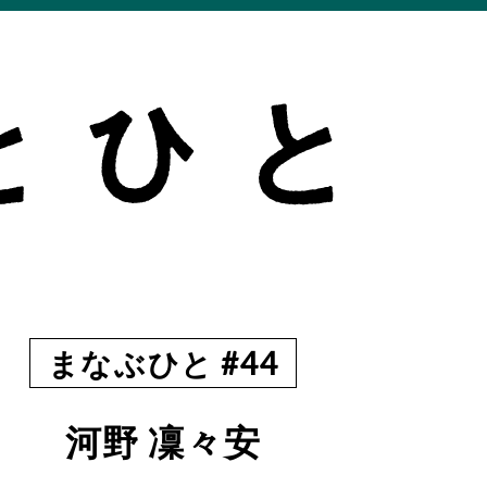
まなぶひと #44
河野 凜々安