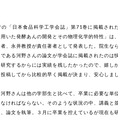
行の「日本食品科学工学会誌」第71巻に掲載され
を用いた発酵あんの開発とその物理化学的特性」は
著者、永井教授が責任著者として発表した。院生な
生である河野さんの論文が学会誌に掲載されたのは
「研究するからには実績を残したかったので、嬉し
を投稿してから比較的早く掲載が決まり、安心しま
河野さんは他の学部生と比べて、卒業に必要な単
しなければならない。そのような状況の中、講義と
み、論文を執筆。３月に卒業を控えているが現在も