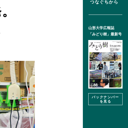
つなぐちから
発。
。
山形大学広報誌
「みどり樹」
最新号
バックナンバー
を見る