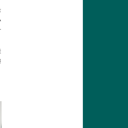
量
い
甘
産
研