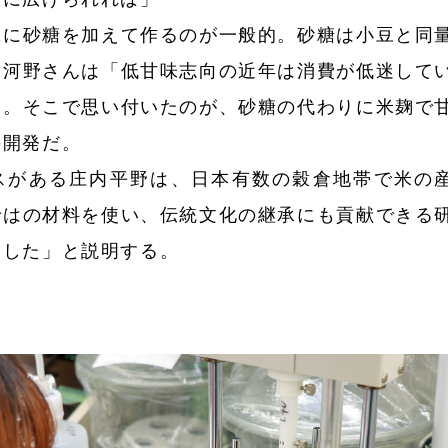
に砂糖を加えて作るのが一般的。砂糖は小豆と同
、河野さんは「低甘味志向の近年は消費が低迷して
る。そこで思い付いたのが、砂糖の代わりに米麹で
の開発だ。
がある庄内平野は、日本有数の穀倉地帯で米の
ではの材料を使い、伝統文化の継承にも貢献できる
ました」と説明する。