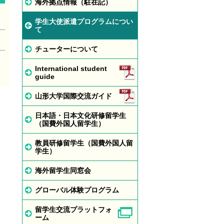
海外拠点情報（駐在記）
学生大使派遣プログラムについ
て
チューターについて
International student
guide
山形大学国際交流ガイド
日本語・日本文化研修留学生
（国費外国人留学生）
教員研修留学生（国費外国人留
学生）
海外留学生同窓会
グローバル体験プログラム
留学生交流プラットフォ
ーム