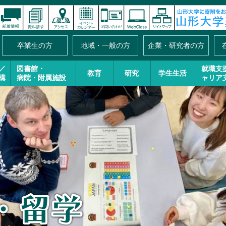
卒業生の方
地域・一般の方
企業・研究者の方
／
図書館・
就職支
教育
研究
学生生活
構
病院・附属施設
ャリア