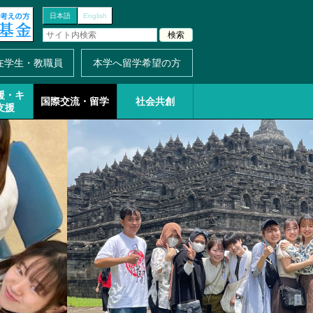
日本語
English
在学生・教職員
本学へ留学希望の方
援・
キ
国際交流・留学
社会共創
支援