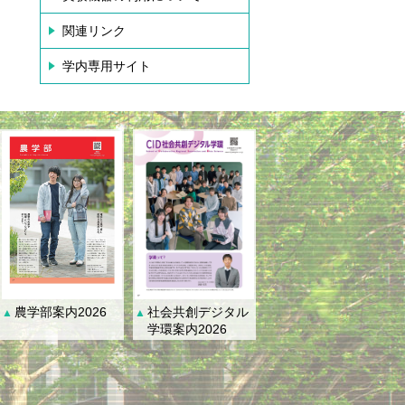
関連リンク
学内専用サイト
社会共創デジタル
農学部案内2026
▲
▲
学環案内2026